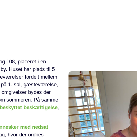
g 108, placeret i en
by. Huset har plads til 5
deværelser fordelt mellem
 på 1. sal, gæsteværelse,
 omgivelser bydes der
ol om sommeren. På samme
beskyttet beskæftigelse
,
ennesker med nedsat
ag, hvor der ordnes