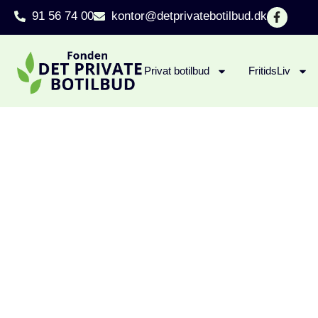
91 56 74 00
kontor@detprivatebotilbud.dk
Privat botilbud
FritidsLiv
Lig