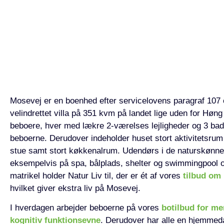
Mosevej er en boenhed efter servicelovens paragraf 107 o
velindrettet villa på 351 kvm på landet lige uden for Høng 
beboere, hver med lækre 2-værelses lejligheder og 3 ba
beboerne. Derudover indeholder huset stort aktivitetsrum
stue samt stort køkkenalrum. Udendørs i de naturskønne
eksempelvis på spa, bålplads, shelter og swimmingpo
matrikel holder Natur Liv til, der er ét af vores
tilbud om 
hvilket giver ekstra liv på Mosevej.
I hverdagen arbejder beboerne på vores
botilbud for m
kognitiv funktionsevne
. Derudover har alle en hjemmed