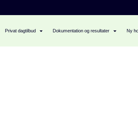
Privat dagtilbud
Dokumentation og resultater
Ny ho
Mosevej
ger på landet i grønne omgivelser med masser af p