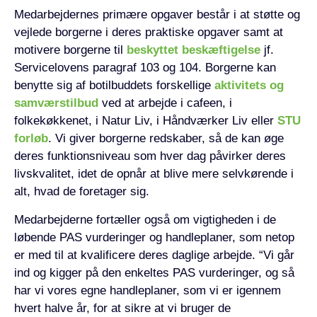
Medarbejdernes primære opgaver består i at støtte og
vejlede borgerne i deres praktiske opgaver samt at
motivere borgerne til
beskyttet beskæftigelse
jf.
Servicelovens paragraf 103 og 104. Borgerne kan
benytte sig af botilbuddets forskellige
aktivitets og
samværstilbud
ved at arbejde i cafeen, i
folkekøkkenet, i Natur Liv, i Håndværker Liv eller
STU
forløb
. Vi giver borgerne redskaber, så de kan øge
deres funktionsniveau som hver dag påvirker deres
livskvalitet, idet de opnår at blive mere selvkørende i
alt, hvad de foretager sig.
Medarbejderne fortæller også om vigtigheden i de
løbende PAS vurderinger og handleplaner, som netop
er med til at kvalificere deres daglige arbejde. “Vi går
ind og kigger på den enkeltes PAS vurderinger, og så
har vi vores egne handleplaner, som vi er igennem
hvert halve år, for at sikre at vi bruger de